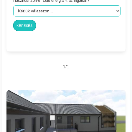
Hasznosítson-e "Zöld energia"-t az ingatlan?
KERESÉS
1/1