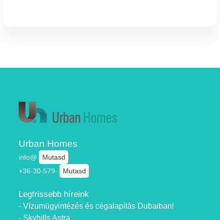
Homes ingatlanirodában!
Urban Homes
info@
Mutasd
+36-30-579-
Mutasd
Legfrissebb híreink
- Vízumügyintézés és cégalapítás Dubaiban!
- Skyhills Astra