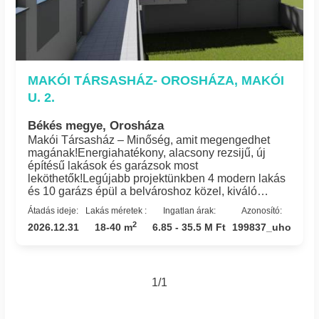
MAKÓI TÁRSASHÁZ- OROSHÁZA, MAKÓI
U. 2.
Békés megye, Orosháza
Makói Társasház – Minőség, amit megengedhet
magának!Energiahatékony, alacsony rezsijű, új
építésű lakások és garázsok most
leköthetők!Legújabb projektünkben 4 modern lakás
és 10 garázs épül a belvároshoz közel, kiváló
lokációban.✅ Időtálló, modern design – élhető terek
Átadás ideje:
Lakás méretek :
Ingatlan árak:
Azonosító:
kompakt méretben✅ Fenntarthatóság – hőszivattyús
2
2026.12.31
18-40 m
6.85 - 35.5 M Ft
199837_uho
rendszer, alacsony fenntartási költségek✅
Megbízhatóság – 11 év generálkivitelezői
tapasztalat, saját építőanyag háttérrel✅ Biztonságos
befektetés – értékálló új építésű
ingatlanFinanszírozási lehetőségek:Babaváró,
1/1
CSOK+, Otthon Start Program, valamint
bankfüggetlen hitelügyintézés egy helyen, az Urban