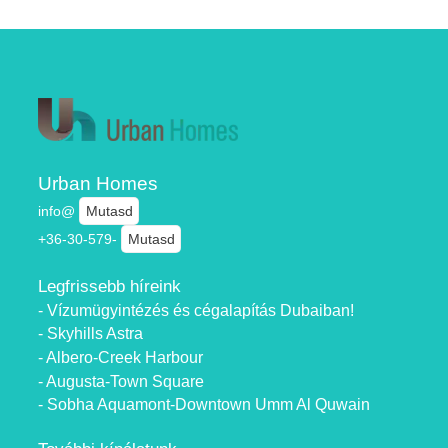
Urban Homes
info@
Mutasd
+36-30-579-
Mutasd
Legfrissebb híreink
- Vízumügyintézés és cégalapítás Dubaiban!
- Skyhills Astra
- Albero-Creek Harbour
- Augusta-Town Square
- Sobha Aquamont-Downtown Umm Al Quwain