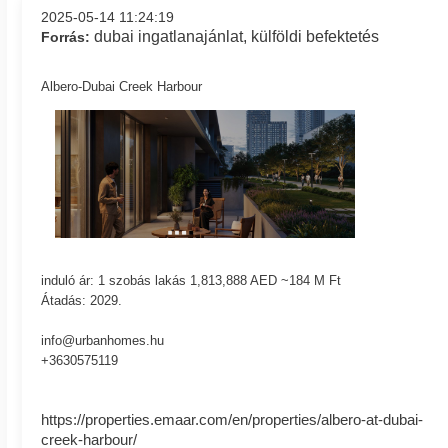
2025-05-14 11:24:19
dubai ingatlanajánlat, külföldi befektetés
Forrás:
Albero-Dubai Creek Harbour
induló ár: 1 szobás lakás 1,813,888 AED ~184 M Ft
Átadás: 2029.
info@urbanhomes.hu
+3630575119
https://properties.emaar.com/en/properties/albero-at-dubai-
creek-harbour/