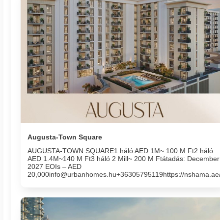
Augusta-Town Square
AUGUSTA-TOWN SQUARE1 háló AED 1M~ 100 M Ft2 háló
AED 1.4M~140 M Ft3 háló 2 Mill~ 200 M Ftátadás: December
2027 EOIs – AED
20,000info@urbanhomes.hu+36305795119https://nshama.ae