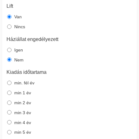
Lift
Van
Nincs
Háziállat engedélyezett
Igen
Nem
Kiadás időtartama
min. fél év
min 1 év
min 2 év
min 3 év
min 4 év
min 5 év