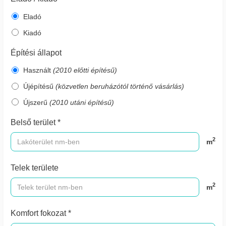
Eladó
Kiadó
Építési állapot
Használt
(2010 előtti építésű)
Újépítésű
(közvetlen beruházótól történő vásárlás)
Újszerű
(2010 utáni építésű)
Belső terület *
2
m
Telek területe
2
m
Komfort fokozat *