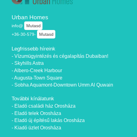
Urban Homes
info@
Mutasd
+36-30-579-
Mutasd
Legfrissebb híreink
- Vízumügyintézés és cégalapítás Dubaiban!
- Skyhills Astra
- Albero-Creek Harbour
- Augusta-Town Square
- Sobha Aquamont-Downtown Umm Al Quwain
További kínálatunk
- Eladó családi ház Orosháza
- Eladó telek Orosháza
- Eladó új építésű lakás Orosháza
- Kiadó üzlet Orosháza