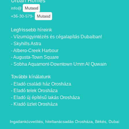
Urban Homes
info@
Mutasd
+36-30-579-
Mutasd
Legfrissebb híreink
- Vízumügyintézés és cégalapítás Dubaiban!
- Skyhills Astra
- Albero-Creek Harbour
- Augusta-Town Square
- Sobha Aquamont-Downtown Umm Al Quwain
További kínálatunk
- Eladó családi ház Orosháza
- Eladó telek Orosháza
- Eladó új építésű lakás Orosháza
- Kiadó üzlet Orosháza
Ingatlanközvetítés, hiteltanácsadás Orosháza, Békés, Dubai