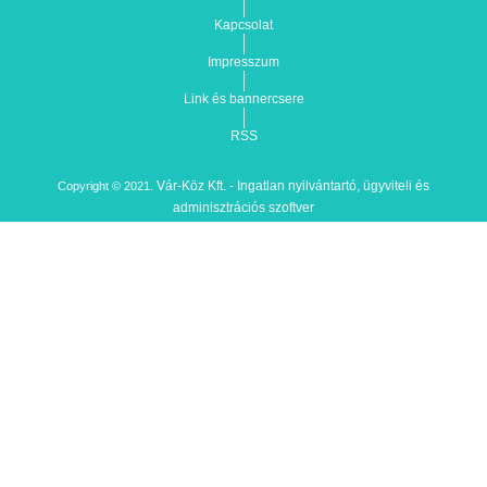
Kapcsolat
Impresszum
Link és bannercsere
RSS
Vár-Köz Kft. - Ingatlan nyilvántartó, ügyviteli és
Copyright © 2021.
adminisztrációs szoftver