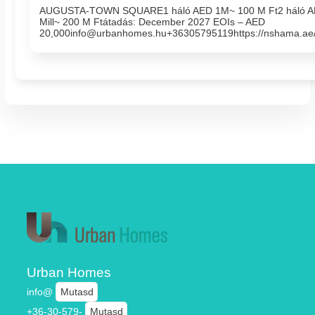
AUGUSTA-TOWN SQUARE1 háló AED 1M~ 100 M Ft2 háló AE
Mill~ 200 M Ftátadás: December 2027 EOIs – AED
20,000info@urbanhomes.hu+36305795119https://nshama.ae
Urban Homes
info@
Mutasd
+36-30-579-
Mutasd