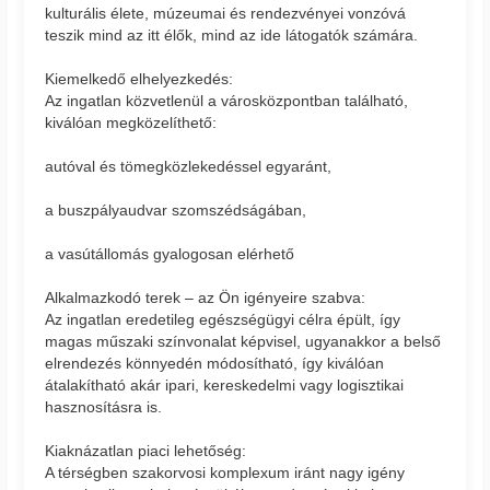
kulturális élete, múzeumai és rendezvényei vonzóvá
teszik mind az itt élők, mind az ide látogatók számára.
Kiemelkedő elhelyezkedés:
Az ingatlan közvetlenül a városközpontban található,
kiválóan megközelíthető:
autóval és tömegközlekedéssel egyaránt,
a buszpályaudvar szomszédságában,
a vasútállomás gyalogosan elérhető
Alkalmazkodó terek – az Ön igényeire szabva:
Az ingatlan eredetileg egészségügyi célra épült, így
magas műszaki színvonalat képvisel, ugyanakkor a belső
elrendezés könnyedén módosítható, így kiválóan
átalakítható akár ipari, kereskedelmi vagy logisztikai
hasznosításra is.
Kiaknázatlan piaci lehetőség:
A térségben szakorvosi komplexum iránt nagy igény