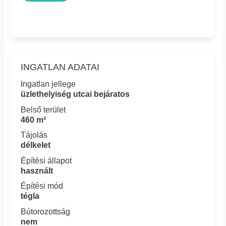
INGATLAN ADATAI
Ingatlan jellege
üzlethelyiség utcai bejáratos
Belső terület
460 m²
Tájolás
délkelet
Építési állapot
használt
Építési mód
tégla
Bútorozottság
nem