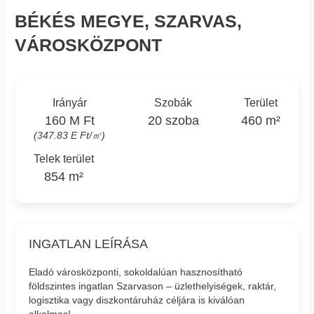
BÉKÉS MEGYE, SZARVAS,
VÁROSKÖZPONT
Irányár
Szobák
Terület
160 M Ft
20 szoba
460 m²
(347.83 E Ft/㎡)
Telek terület
854 m²
INGATLAN LEÍRÁSA
Eladó városközponti, sokoldalúan hasznosítható
földszintes ingatlan Szarvason – üzlethelyiségek, raktár,
logisztika vagy diszkontáruház céljára is kiválóan
alkalmas!