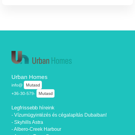
Urban Homes
info@
Mutasd
+36-30-579-
Mutasd
Legfrissebb híreink
- Vízumügyintézés és cégalapítás Dubaiban!
- Skyhills Astra
- Albero-Creek Harbour