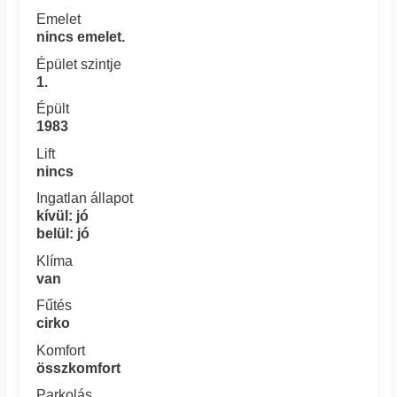
Emelet
nincs emelet.
Épület szintje
1.
Épült
1983
Lift
nincs
Ingatlan állapot
kívül: jó
belül: jó
Klíma
van
Fűtés
cirko
Komfort
összkomfort
Parkolás