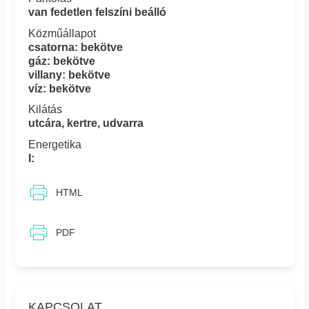
van fedetlen felszíni beálló
Közműállapot
csatorna: bekötve
gáz: bekötve
villany: bekötve
víz: bekötve
Kilátás
utcára, kertre, udvarra
Energetika
I:
HTML
PDF
KAPCSOLAT