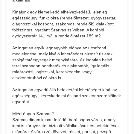
Kínálunk egy kiemelkedő elhelyezkedésű, jelenleg
egészségügyi funkciókra (rendelőintézet, gyógyszertár,
diagnosztikai központ, szakorvosi rendelők) kialakított
földszintes ingatlant Szarvas szívében. A korábbi
gyógyszertár 141 m2, a rendelőintézet 189 m2.
Az ingatlan egyik legnagyobb előnye az utcafronti
megjelenése, mely kiváló lehetőséget biztosít üzletek,
szolgáltatóegységek megnyitására. Az ingatlan belső
terei szabadon bonthatók és alakíthatók, így ideális
raktározási, logisztikai, kereskedelmi vagy
diszkontáruházi célokra is.
Az ingatlan egyedülálló befektetési lehetőséget kínál az
egészségügyi, kereskedelmi és ipari szektor szereplőinek
egyaránt.
Miért éppen Szarvas?
Szarvas dinamikusan fejlődő, barátságos város, amely
ideális környezetet biztosít vállalkozások és befektetések
számára. A város zöldövezeti részei, parkjai, pezsgő