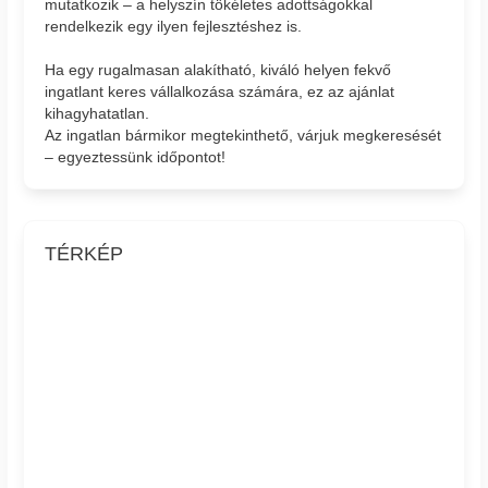
mutatkozik – a helyszín tökéletes adottságokkal
rendelkezik egy ilyen fejlesztéshez is.
Ha egy rugalmasan alakítható, kiváló helyen fekvő
ingatlant keres vállalkozása számára, ez az ajánlat
kihagyhatatlan.
Az ingatlan bármikor megtekinthető, várjuk megkeresését
– egyeztessünk időpontot!
TÉRKÉP