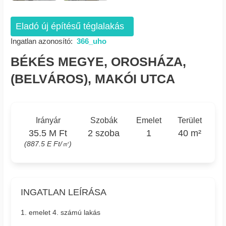
Eladó új építésű téglalakás
Ingatlan azonosító:
366_uho
BÉKÉS MEGYE, OROSHÁZA,
(BELVÁROS), MAKÓI UTCA
Irányár
Szobák
Emelet
Terület
35.5 M Ft
2 szoba
1
40 m²
(887.5 E Ft/㎡)
INGATLAN LEÍRÁSA
1. emelet 4. számú lakás