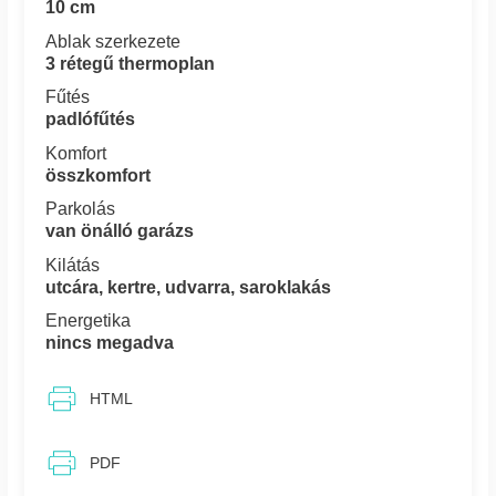
10 cm
Ablak szerkezete
3 rétegű thermoplan
Fűtés
padlófűtés
Komfort
összkomfort
Parkolás
van önálló garázs
Kilátás
utcára, kertre, udvarra, saroklakás
Energetika
nincs megadva
HTML
PDF