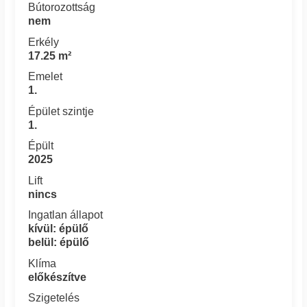
Bútorozottság
nem
Erkély
17.25 m²
Emelet
1.
Épület szintje
1.
Épült
2025
Lift
nincs
Ingatlan állapot
kívül: épülő
belül: épülő
Klíma
előkészítve
Szigetelés