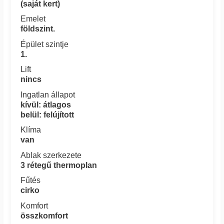
(saját kert)
Emelet
földszint.
Épület szintje
1.
Lift
nincs
Ingatlan állapot
kívül: átlagos
belül: felújított
Klíma
van
Ablak szerkezete
3 rétegű thermoplan
Fűtés
cirko
Komfort
összkomfort