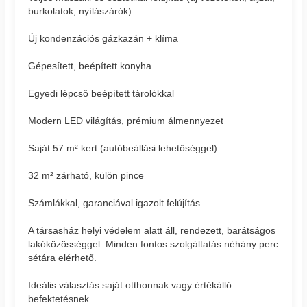
burkolatok, nyílászárók)
Új kondenzációs gázkazán + klíma
Gépesített, beépített konyha
Egyedi lépcső beépített tárolókkal
Modern LED világítás, prémium álmennyezet
Saját 57 m² kert (autóbeállási lehetőséggel)
32 m² zárható, külön pince
Számlákkal, garanciával igazolt felújítás
A társasház helyi védelem alatt áll, rendezett, barátságos
lakóközösséggel. Minden fontos szolgáltatás néhány perc
sétára elérhető.
Ideális választás saját otthonnak vagy értékálló
befektetésnek.