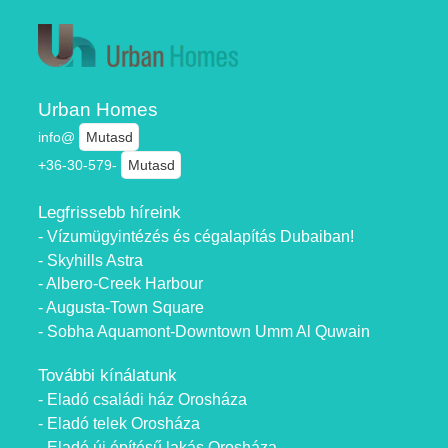
Urban Homes
info@
Mutasd
+36-30-579-
Mutasd
Legfrissebb híreink
- Vízumügyintézés és cégalapítás Dubaiban!
- Skyhills Astra
- Albero-Creek Harbour
- Augusta-Town Square
- Sobha Aquamont-Downtown Umm Al Quwain
További kínálatunk
- Eladó családi ház Orosháza
- Eladó telek Orosháza
- Eladó új építésű lakás Orosháza