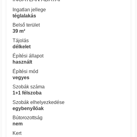
Ingatlan jellege
téglalakás
Belső terület
39 m²
Tájolás
délkelet
Építési állapot
használt
Építési mód
vegyes
Szobák száma
1+1 félszoba
Szobák elhelyezkedése
egybenyílóak
Bútorozottság
nem
Kert