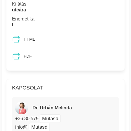
Kilátás
utcára
Energetika
I:
HTML
PDF
KAPCSOLAT
Dr. Urbán Melinda
Mutasd
+36 30 579
Mutasd
info@