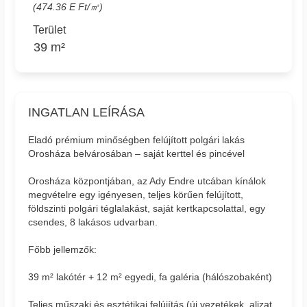
(474.36 E Ft/㎡)
Terület
39 m²
INGATLAN LEÍRÁSA
Eladó prémium minőségben felújított polgári lakás
Orosháza belvárosában – saját kerttel és pincével
Orosháza központjában, az Ady Endre utcában kínálok
megvételre egy igényesen, teljes körűen felújított,
földszinti polgári téglalakást, saját kertkapcsolattal, egy
csendes, 8 lakásos udvarban.
Főbb jellemzők:
39 m² lakótér + 12 m² egyedi, fa galéria (hálószobaként)
Teljes műszaki és esztétikai felújítás (új vezetékek, aljzat,