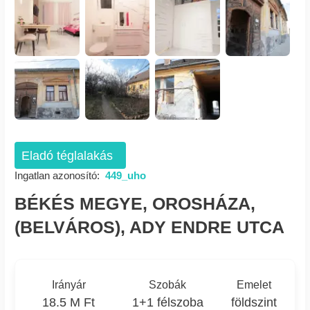
Eladó téglalakás
Ingatlan azonosító:
449_uho
BÉKÉS MEGYE, OROSHÁZA,
(BELVÁROS), ADY ENDRE UTCA
Irányár
Szobák
Emelet
18.5 M Ft
1+1 félszoba
földszint