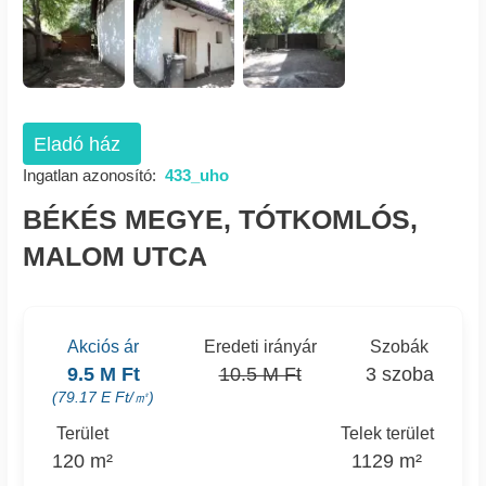
Eladó ház
Ingatlan azonosító:
433_uho
BÉKÉS MEGYE, TÓTKOMLÓS,
MALOM UTCA
Akciós ár
Eredeti irányár
Szobák
9.5 M Ft
10.5 M Ft
3 szoba
(79.17 E Ft/㎡)
Terület
Telek terület
120 m²
1129 m²