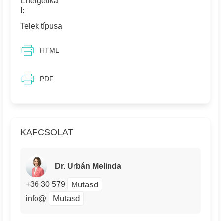
Energetika
I:
Telek típusa
HTML
PDF
KAPCSOLAT
Dr. Urbán Melinda
Mutasd
+36 30 579
Mutasd
info@