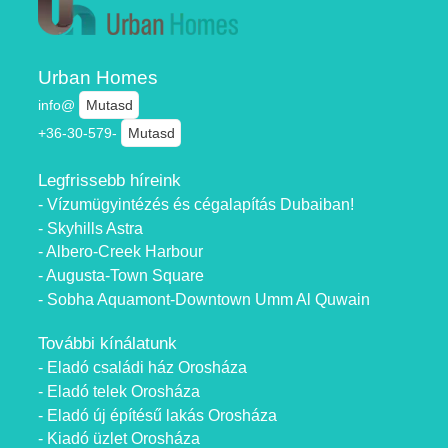
Urban Homes
info@
Mutasd
+36-30-579-
Mutasd
Legfrissebb híreink
- Vízumügyintézés és cégalapítás Dubaiban!
- Skyhills Astra
- Albero-Creek Harbour
- Augusta-Town Square
- Sobha Aquamont-Downtown Umm Al Quwain
További kínálatunk
- Eladó családi ház Orosháza
- Eladó telek Orosháza
- Eladó új építésű lakás Orosháza
- Kiadó üzlet Orosháza