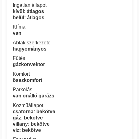
Ingatlan állapot
kívül: átlagos
belül: átlagos
Klíma
van
Ablak szerkezete
hagyományos
Fűtés
gázkonvektor
Komfort
összkomfort
Parkolás
van önálló garázs
Közműállapot
csatorna: bekötve
gáz: bekötve
villany: bekötve
víz: bekötve