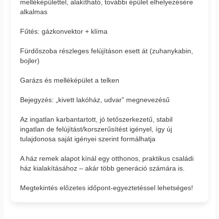
melléképülettel, alakítható, további épület elhelyezésére
alkalmas
Fűtés: gázkonvektor + klíma
Fürdőszoba részleges felújításon esett át (zuhanykabin,
bojler)
Garázs és melléképület a telken
Bejegyzés: „kivett lakóház, udvar” megnevezésű
Az ingatlan karbantartott, jó tetőszerkezetű, stabil
ingatlan de felújítást/korszerűsítést igényel, így új
tulajdonosa saját igényei szerint formálhatja
A ház remek alapot kínál egy otthonos, praktikus családi
ház kialakításához – akár több generáció számára is.
Megtekintés előzetes időpont-egyeztetéssel lehetséges!