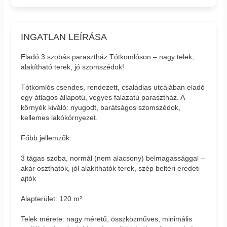
INGATLAN LEÍRÁSA
Eladó 3 szobás parasztház Tótkomlóson – nagy telek,
alakítható terek, jó szomszédok!
Tótkomlós csendes, rendezett, családias utcájában eladó
egy átlagos állapotú, vegyes falazatú parasztház. A
környék kiváló: nyugodt, barátságos szomszédok,
kellemes lakókörnyezet.
Főbb jellemzők:
3 tágas szoba, normál (nem alacsony) belmagassággal –
akár oszthatók, jól alakíthatók terek, szép beltéri eredeti
ajtók
Alapterület: 120 m²
Telek mérete: nagy méretű, összközműves, minimális